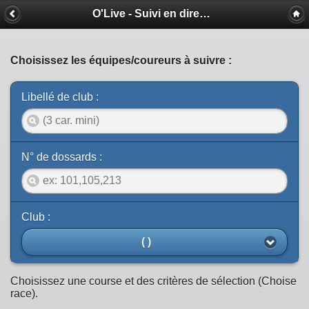
O'Live - Suivi en direct : CLMD St Germain du Salembre
Choisissez les équipes/coureurs à suivre :
Libellé de club :
N° de dossards :
Club :
( )
Choisissez une course et des critères de sélection (Choise
race).